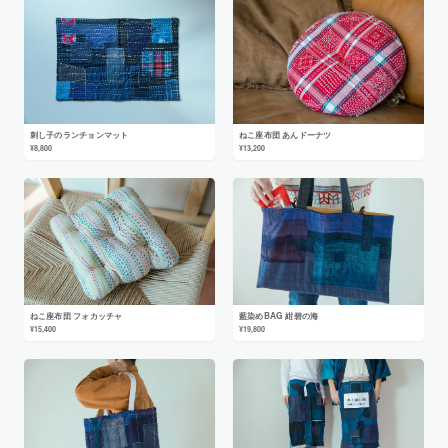
刺し子のランチョンマット
ねこ座布団 あんドーナツ
¥8,800
¥13,200
ねこ座布団 フォカッチャ
藍染めBAG 紺碧の海
¥15,400
¥19,800