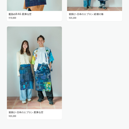
藍染めBAG 星降る空
前掛け-日本のエプロン 紺碧の海
¥19,800
¥25,200
前掛け-日本のエプロン 星降る空
¥25,200